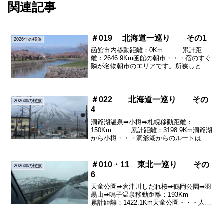
関連記事
＃019 北海道一巡り その1
2026年の桜旅
函館市内移動距離：0Km 累計距
離：2646.9Km函館の朝市・・・宿のすぐ
隣が名物朝市のエリアです。所狭しと海
産物が並びます。お客さんも大勢でにぎ
やかな朝市、観光施設として十分な魅力
ですが？同じようなものを並べる店がこ
んなに沢山あって...
＃022 北海道一巡り その
2026年の桜旅
4
洞爺湖温泉➡小樽➡札幌移動距離：
150Km 累計距離：3198.9Km洞爺湖
から小樽・・・洞爺湖からのルートは羊
蹄山がまじかに迫る景色があります。蝦
夷富士と呼ばれるだけに雪をかぶったそ
の姿は大変美しく又迫力も満点です。小
＃010・11 東北一巡り その
2026年の桜旅
樽の町はまだシー...
6
天童公園➡倉津川しだれ桜➡鶴岡公園➡羽
黒山➡鳴子温泉移動距離：193Km
累計距離：1422.1Km天童公園・・・人間
将棋で知られた天童公園に行ってみまし
た広い公園の丘の上で人間将棋の舞台作