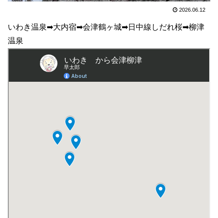
2026.06.12
いわき温泉➡大内宿➡会津鶴ヶ城➡日中線しだれ桜➡柳津
温泉