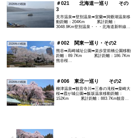
りが進んでいました。ふもとの池を囲む
＃021 北海道一巡り その
2026年の桜旅
桜はなかな...
3
見市温泉➡登別温泉➡室蘭➡洞爺湖温泉移
動距離：204Km 累計距離：
3048.9Km登別温泉・・・北海道新幹線の
工事が延々と続くのを横目に見ながら登
別温泉に向かいます。洞爺湖近くからは
雪道になりました。登別ではひと風呂浴
＃002 関東一巡り・その2
2026年の桜旅
びて温泉気分です...
熊谷➡高崎城址公園➡楽歩堂前橋公園移動
距離：89.7Km 累計距離：186.7Km
熊谷桜
堤
（名所100選）・熊谷駅のすぐ近く
の桜堤です。あいにくの曇り空、朝から
風が強く吹いて寒い土手のさくらで
＃006 東北一巡り その2
2026年の桜旅
す。...
柳津温泉➡観音寺川➡三春の滝桜➡柴崎大
桜➡霞が城公園➡飯坂温泉移動距離：
152Km 累計距離：883.7Km観音寺
川・・会津から猪苗代湖の湖畔を走って
観音寺川に向かいます。湖畔の道路は気
温が急上昇してものすごい霧の道になり
ました。視界数...