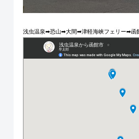
浅虫温泉➡恐山➡大間➡津軽海峡フェリー➡函