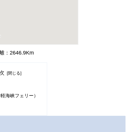
2646.9Km
次
津軽海峡フェリー）