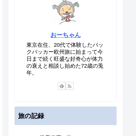
おーちゃん
東京在住、20代で体験したバッ
クパッカー欧州旅に始まって今
日まで続く旺盛な好奇心が体力
の衰えと相談し始めた72歳の兎
年。
旅の記録