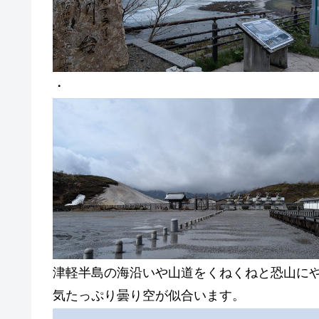
・
津軽半島の海沿いや山道をくねくねと恐山に
気たっぷり曇り空が似合います。