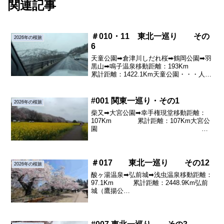
関連記事
＃010・11 東北一巡り その
2026年の桜旅
6
天童公園➡倉津川しだれ桜➡鶴岡公園➡羽
黒山➡鳴子温泉移動距離：193Km
累計距離：1422.1Km天童公園・・・人間
将棋で知られた天童公園に行ってみまし
た広い公園の丘の上で人間将棋の舞台作
りが進んでいました。ふもとの池を囲む
#001 関東一巡り・その1
2026年の桜旅
桜はなかな...
柴又➡大宮公園➡幸手権現堂移動距離：
107Km 累計距離：107Km大宮公
園
（名所100選）・・・2026年4月
1日、昨年に続いて日本列島の桜前線を追
いかける旅の始まりです。東京柴又から
北海道...
＃017 東北一巡り その12
2026年の桜旅
酸ヶ湯温泉➡弘前城➡浅虫温泉移動距離：
97.1Km 累計距離：2448.9Km弘前
城（鷹揚公
園） （名
所100選）・・雪道を下って酸ヶ湯温泉か
ら一路弘前へ向かいます。岩木山がお出
迎えです。・・・・・快晴の弘前で...