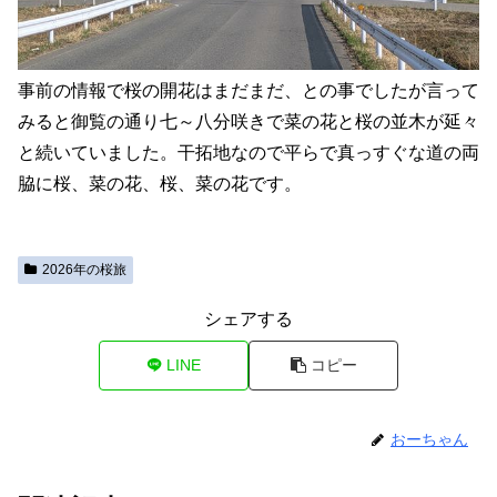
事前の情報で桜の開花はまだまだ、との事でしたが言って
みると御覧の通り七～八分咲きで菜の花と桜の並木が延々
と続いていました。干拓地なので平らで真っすぐな道の両
脇に桜、菜の花、桜、菜の花です。
2026年の桜旅
シェアする
LINE
コピー
おーちゃん