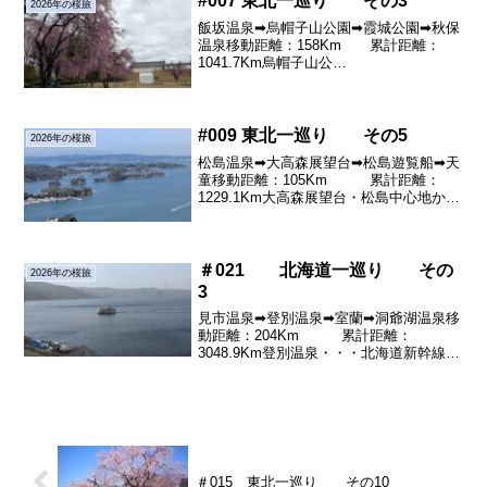
#007 東北一巡り その3
2026年の桜旅
飯坂温泉➡烏帽子山公園➡霞城公園➡秋保
温泉移動距離：158Km 累計距離：
1041.7Km烏帽子山公
園
（名所100選）・曇り空の肌寒い朝に来
てみましたが！見ごろはまだのようでし
た。駐車場料金係の方が大勢...
#009 東北一巡り その5
2026年の桜旅
松島温泉➡大高森展望台➡松島遊覧船➡天
童移動距離：105Km 累計距離：
1229.1Km大高森展望台・松島中心地から
車で２０分湾の奥の小高い山の上にある
展望台です。改正で「ああ松島や松島
や」です。松島観光遊覧船・・なんだか
ぼ～～っとして...
＃021 北海道一巡り その
2026年の桜旅
3
見市温泉➡登別温泉➡室蘭➡洞爺湖温泉移
動距離：204Km 累計距離：
3048.9Km登別温泉・・・北海道新幹線の
工事が延々と続くのを横目に見ながら登
別温泉に向かいます。洞爺湖近くからは
雪道になりました。登別ではひと風呂浴
びて温泉気分です...
＃015 東北一巡り その10