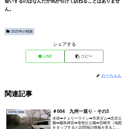
会いするのはなんだか気が引けて訪ねることはありませ
ん。
2025年の桜旅
シェアする
LINE
コピー
おーちゃん
関連記事
＃004 九州一巡り・その3
2025年の桜旅
水俣➡チェリーライン➡市房ダム➡忠言公
園➡霧島神宮➡母智丘公園➡宮崎市（地図
をタップすると訪問地の情報を見ること