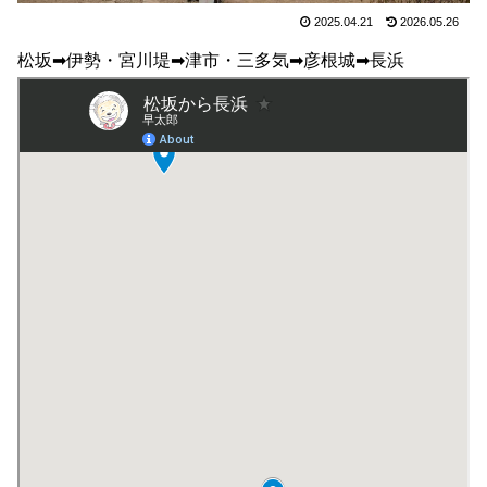
2025.04.21
2026.05.26
松坂➡伊勢・宮川堤➡津市・三多気➡彦根城➡長浜