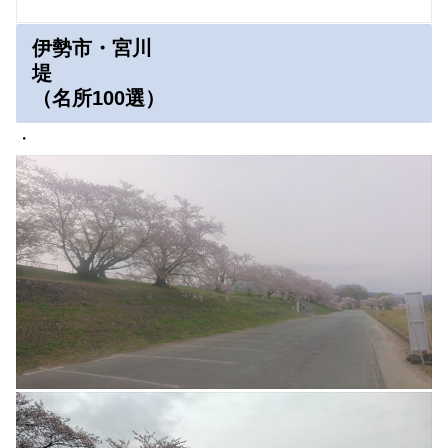
伊勢市・宮川
堤
（名所100選）
・