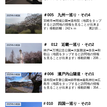
が出来ます）移動距離：290ｋｍ 陸
路累計：880ｋｍ水俣市・チェリーライ
ン （名所
100選）・・...
＃005 九州一巡り・その4
2025年の桜旅
宮崎市➡岡城公園➡湯布院（地図をタップ
すると訪問地の情報を見ることが出来ま
す）移動距離：242ｋｍ 累計距
離：1,122ｋｍ宮崎から岡城公園へ・・・
九州上陸から毎日ドライブするたびに沿
線に桜が咲き誇っています。山村や山間
に桜がいっぱい...
＃ 012 近畿一巡り・その2
2025年の桜旅
神戸➡万博記念公園➡大阪難波➡奈良➡和
歌山（地図をタップすると訪問地の情報
を見ることが出来ます）移動距離：208ｋ
ｍ 累計距離：2918ｋｍ万博記念公
園
（名所100選）・OLYMPUS
DIGITA...
＃006 瀬戸内山陽道・その1
2025年の桜旅
湯布院➡常磐公園➡錦帯橋➡厳島神社➡広
島市（地図をタップすると訪問地の情報
を見ることが出来ます）移動距離：354ｋ
ｍ 累計距離：1,476ｋｍ湯布院
から本州へ・・関門海峡はトンネルと思
い込んでいました（笑）立派な吊り橋で
あっという間...
# 010 四国一巡り・その3
2025年の桜旅