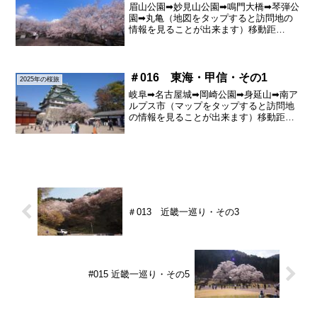
眉山公園➡妙見山公園➡鳴門大橋➡琴弾公
園➡丸亀（地図をタップすると訪問地の
情報を見ることが出来ます）移動距
離： 258ｋｍ 累計距離：
2,470ｋｍ眉山公園・OLYMPUS DIGITAL
CAMERAOLYMPUS DIGITAL...
＃016 東海・甲信・その1
2025年の桜旅
岐阜➡名古屋城➡岡崎公園➡身延山➡南ア
ルプス市（マップをタップすると訪問地
の情報を見ることが出来ます）移動距
離 ： 462ｋｍ 累計距離：4,110
ｋｍ名古屋城・OLYMPUS DIGITAL
CAMERAOLYMPUS DIGITAL...
＃013 近畿一巡り・その3
#015 近畿一巡り・その5